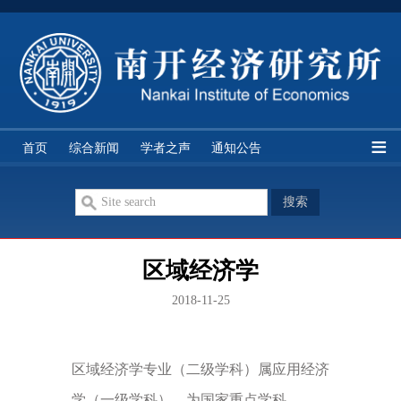
经研所简介
研究队伍
学科分类
研究机构
首页
综合新闻
学者之声
通知公告
期刊论文
双周讨论
智库讲座
历史资料
区域经济学
2018-11-25
区域经济学专业（二级学科）属应用经济
学（一级学科），为国家重点学科。