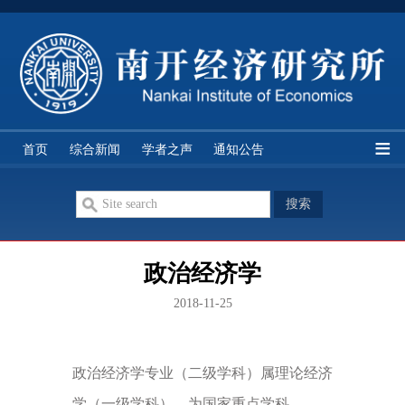
经研所简介
研究队伍
学科分类
研究机构
首页
综合新闻
学者之声
通知公告
期刊论文
双周讨论
智库讲座
历史资料
政治经济学
2018-11-25
政治经济学专业（二级学科）属理论经济
学（一级学科），为国家重点学科。