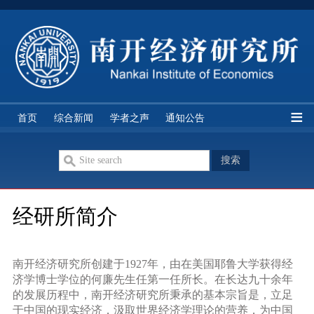
经研所简介
研究队伍
学科分类
研究机构
首页
综合新闻
学者之声
通知公告
期刊论文
双周讨论
智库讲座
历史资料
经研所简介
南开经济研究所创建于1927年，由在美国耶鲁大学获得经
济学博士学位的何廉先生任第一任所长。在长达九十余年
的发展历程中，南开经济研究所秉承的基本宗旨是，立足
于中国的现实经济，汲取世界经济学理论的营养，为中国