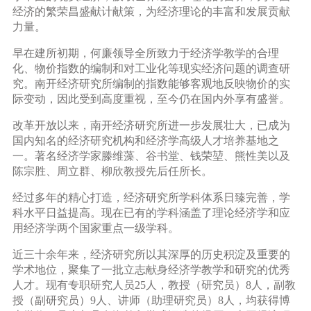
经济的繁荣昌盛献计献策，为经济理论的丰富和发展贡献
力量。
早在建所初期，何廉领导全所致力于经济学教学的合理
化、物价指数的编制和对工业化等现实经济问题的调查研
究。南开经济研究所编制的指数能够客观地反映物价的实
际变动，因此受到高度重视，至今仍在国内外享有盛誉。
改革开放以来，南开经济研究所进一步发展壮大，已成为
国内知名的经济研究机构和经济学高级人才培养基地之
一。著名经济学家滕维藻、谷书堂、钱荣堃、熊性美以及
陈宗胜、周立群、柳欣教授先后任所长。
经过多年的精心打造，经济研究所学科体系日臻完善，学
科水平日益提高。现在已有的学科涵盖了理论经济学和应
用经济学两个国家重点一级学科。
近三十余年来，经济研究所以其深厚的历史积淀及重要的
学术地位，聚集了一批立志献身经济学教学和研究的优秀
人才。现有专职研究人员25人，教授（研究员）8人，副教
授（副研究员）9人、讲师（助理研究员）8人，均获得博