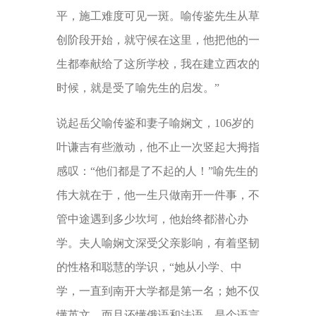
平，施工难度可见一斑。喻传鉴先生从草
创阶段开始，就守候在这里，他把他的一
生都奉献给了这所学校，我在建立西农的
时候，就是受了喻先生的启发。”
说起岳父喻传鉴和妻子喻娴文，106岁的
叶谦吉有些激动，他不止一次竖起大拇指
感叹：“他们都是了不起的人！”喻先生的
伟大就在于，他一生只做南开一件事，不
管中途遇到多少坎坷，他始终都潜心办
学。夫人喻娴文深受父亲影响，有着坚韧
的性格和聪慧的学识，“她从小学、中
学，一直到南开大学都是第一名；她不仅
懂英文，而且还懂俄语和法语，是个语言