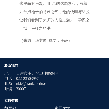
这里面有乐趣。”叶老的这颗素心，有着
几分扫地僧的隐匿之气，他的低调与洒脱
让我们看到了大师的人格之魅力，学识之
广博，讲授之精湛。
（来源：华龙网 撰文：王静）
联系我们
地址：天津市南开区卫津路94号
电话：022-23503997
邮箱：nkie@nankai.edu.cn
邮编：300071
友情链接
教育部
南开大学