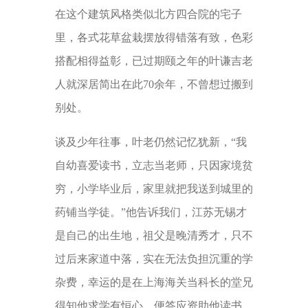
在这个建筑风格类似北方四合院的宅子
里，各式花草盆栽摆放得错落有致，色彩
搭配相得益彰，已过期颐之年的叶谦吉老
人就深居简出在此70余年，不曾想过搬到
别处。
谈及少年往事，叶老仍然记忆犹新，“我
自幼喜爱读书，立志当老师，只因家境贫
穷，小学毕业后，家里就把我送到城里的
药铺当学徒。”他告诉我们，江苏无锡才
是自己的出生地，祖父是晚清秀才，只不
过后来家道中落，实在无法负担沉重的学
杂费，幸运的是在上海海关当科长的堂兄
得知他求学有恒心，便答应资助他读书，