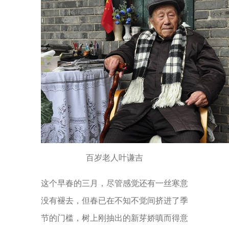
百岁老人叶谦吉
这个早春的三月，尽管感觉还有一丝寒意
没有褪去，但春已在不知不觉间挤进了季
节的门槛，树上刚抽出的新芽娇嗔而得意