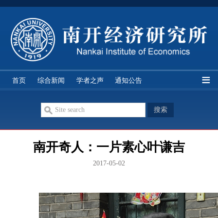
经研所简介
研究队伍
学科分类
研究机构
首页
综合新闻
学者之声
通知公告
期刊论文
双周讨论
智库讲座
历史资料
南开奇人：一片素心叶谦吉
2017-05-02