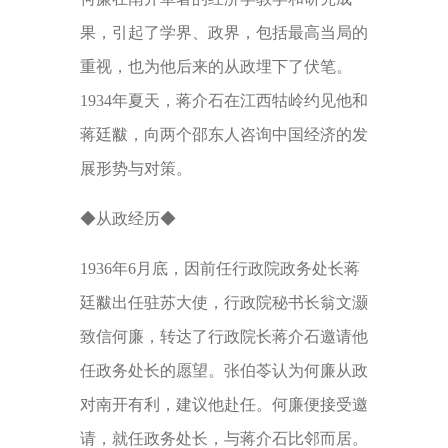
果，引起了学界、政界，包括最高当局的
重视，也为他后来的从政埋下了伏笔。
1934年夏天，蒋介石在江西牯岭约见他和
蒋廷黻，向两个邵东人咨询中国经济的发
展形势与对策。
◆从政经历◆
1936年6月底，因前任行政院政务处长蒋
廷黻出任驻苏大使，行政院秘书长翁文灏
致信何廉，转达了行政院长蒋介石邀请他
任政务处长的愿望。张伯苓认为何廉从政
对南开有利，建议他赴任。何廉便接受邀
请，就任政务处长，与蒋介石比邻而居。