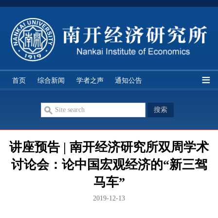
经研所简介
研究队伍
学科分类
研究机构
首页
综合新闻
学者之声
通知公告
期刊论文
双周讨论
智库讲座
历史资料
讲座预告 | 南开经济研究所双周学术
讨论会：论中国宏观经济的“新三驾
马车”
2019-12-13